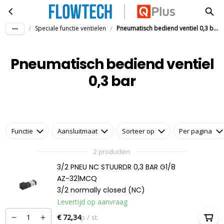
Pneumatisch bediend ventiel 0,3 bar
Ga naar hoofdinhoud
/
/
Speciale functie ventielen
Pneumatisch bediend ventiel 0,3 bar
Pneumatisch bediend ventiel
0,3 bar
Functie
Aansluitmaat
Sorteer op
Per pagina
2 producten
3/2 PNEU NC STUURDR 0,3 BAR G1/8
AZ-321MCQ
3/2 normally closed (NC)
Levertijd op aanvraag
€ 72,34
p / st.