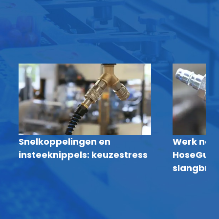
Snelkoppelingen en
Werk nog 
insteeknippels: keuzestress
HoseGua
slangbreu