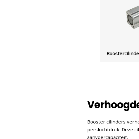
Boostercilinder
Verhoogde
Booster cilinders ver
persluchtdruk. Deze ci
aanvoercapaciteit.