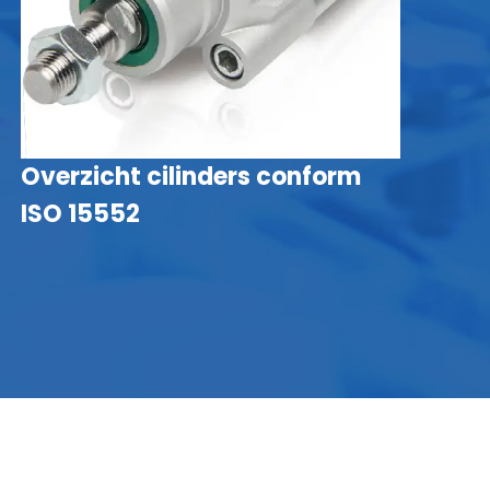
Overzicht cilinders conform
C
ISO 15552