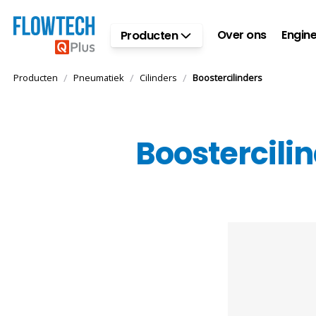
Ga naar hoofdinhoud
Over ons
Engine
Producten
/
/
/
Producten
Pneumatiek
Cilinders
Boostercilinders
Boostercili