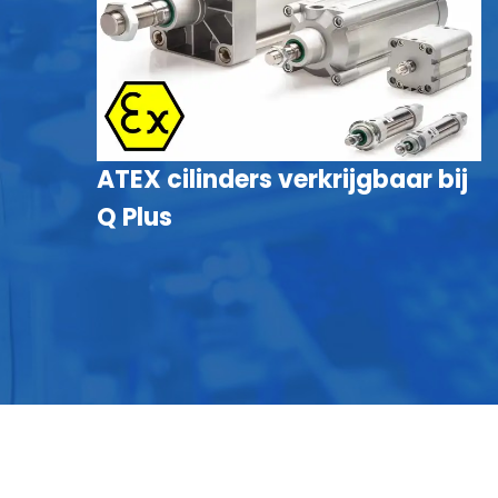
ATEX cilinders verkrijgbaar bij
Q Plus