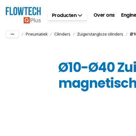
Ga naar hoofdinhoud
Over ons
Engine
Producten
/
/
/
/
Pneumatiek
Cilinders
Zuigerstangloze cilinders
Ø1
Ø10-Ø40 Zui
magnetisch