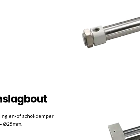
nslagbout
lling en/of schokdemper
 – Ø25mm.