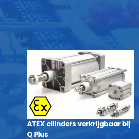
ATEX cilinders verkrijgbaar bij
Q Plus